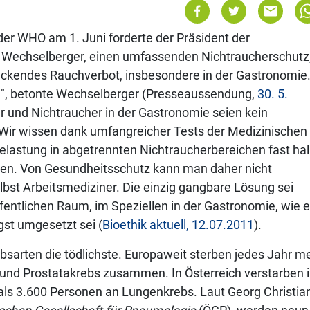
der WHO am 1. Juni forderte der Präsident der
ur Wechselberger, einen umfassenden Nichtraucherschutz
eckendes Rauchverbot, insbesondere in der Gastronomie
nd", betonte Wechselberger (Presseaussendung,
30. 5.
r und Nichtraucher in der Gastronomie seien kein
„Wir wissen dank umfangreicher Tests der Medizinischen
belastung in abgetrennten Nichtraucherbereichen fast ha
chen. Von Gesundheitsschutz kann man daher nicht
lbst Arbeitsmediziner. Die einzig gangbare Lösung sei
öffentlichen Raum, im Speziellen in der Gastronomie, wie 
st umgesetzt sei (
Bioethik aktuell, 12.07.2011
).
bsarten die tödlichste. Europaweit sterben jedes Jahr m
 und Prostatakrebs zusammen. In Österreich verstarben 
ls 3.600 Personen an Lungenkrebs. Laut Georg Christia