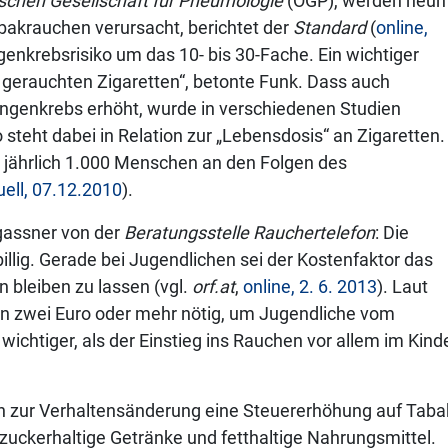
ischen Gesellschaft für Pneumologie
(ÖGP), werden neun
akrauchen verursacht, berichtet der
Standard
(
online,
enkrebsrisiko um das 10- bis 30-Fache. Ein wichtiger
ch gerauchten Zigaretten“, betonte Funk. Dass auch
ngenkrebs erhöht, wurde in verschiedenen Studien
steht dabei in Relation zur „Lebensdosis“ an Zigaretten.
h jährlich 1.000 Menschen an den Folgen des
uell, 07.12.2010
).
ngassner von der
Beratungsstelle Rauchertelefon
: Die
 billig. Gerade bei Jugendlichen sei der Kostenfaktor das
 bleiben zu lassen (vgl.
orf.at
,
online, 2. 6. 2013
). Laut
n zwei Euro oder mehr nötig, um Jugendliche vom
chtiger, als der Einstieg ins Rauchen vor allem im Kind
n zur Verhaltensänderung eine Steuererhöhung auf Taba
 zuckerhaltige Getränke und fetthaltige Nahrungsmittel.