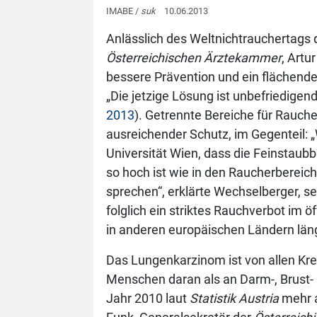
IMABE /
suk
10.06.2013
Anlässlich des Weltnichtrauchertags 
Österreichischen Ärztekammer
, Art
bessere Prävention und ein flächend
„Die jetzige Lösung ist unbefriedige
2013
). Getrennte Bereiche für Rauche
ausreichender Schutz, im Gegenteil: 
Universität Wien, dass die Feinstaub
so hoch ist wie in den Raucherberei
sprechen“, erklärte Wechselberger, se
folglich ein striktes Rauchverbot im 
in anderen europäischen Ländern läng
Das Lungenkarzinom ist von allen Kre
Menschen daran als an Darm-, Brust-
Jahr 2010 laut
Statistik Austria
mehr a