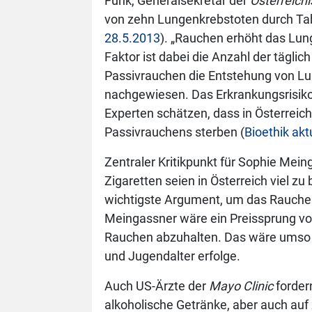
Funk, Generalsekretär der
Österreich
von zehn Lungenkrebstoten durch Tab
28.5.2013
). „Rauchen erhöht das Lung
Faktor ist dabei die Anzahl der tägli
Passivrauchen die Entstehung von Lu
nachgewiesen. Das Erkrankungsrisiko 
Experten schätzen, dass in Österreic
Passivrauchens sterben (
Bioethik akt
Zentraler Kritikpunkt für Sophie Mei
Zigaretten seien in Österreich viel zu
wichtigste Argument, um das Rauchen
Meingassner wäre ein Preissprung vo
Rauchen abzuhalten. Das wäre umso wi
und Jugendalter erfolge.
Auch US-Ärzte der
Mayo Clinic
forder
alkoholische Getränke, aber auch auf