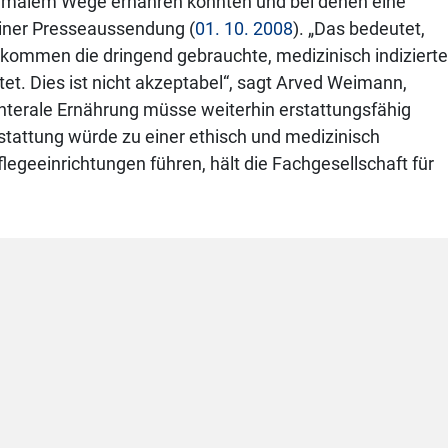
normalem Wege ernähren könnten und bei denen eine
einer Presseaussendung (
01. 10. 2008
). „Das bedeutet,
ommen die dringend gebrauchte, medizinisch indizierte
et. Dies ist nicht akzeptabel“, sagt Arved Weimann,
enterale Ernährung müsse weiterhin erstattungsfähig
rstattung würde zu einer ethisch und medizinisch
legeeinrichtungen führen, hält die Fachgesellschaft für