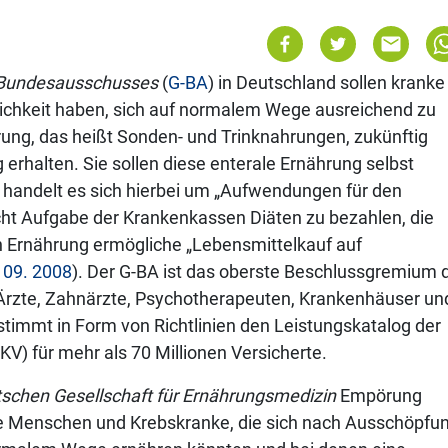
Bundesausschusses
(
G-BA
) in Deutschland sollen kranke
lichkeit haben, sich auf normalem Wege ausreichend zu
hrung, das heißt Sonden- und Trinknahrungen, zukünftig
erhalten. Sie sollen diese enterale Ernährung selbst
handelt es sich hierbei um „Aufwendungen für den
cht Aufgabe der Krankenkassen Diäten zu bezahlen, die
n Ernährung ermögliche „Lebensmittelkauf auf
 09. 2008
). Der G-BA ist das oberste Beschlussgremium 
rzte, Zahnärzte, Psychotherapeuten, Krankenhäuser un
timmt in Form von Richtlinien den Leistungskatalog der
V) für mehr als 70 Millionen Versicherte.
schen Gesellschaft für Ernährungsmedizin
Empörung
ere Menschen und Krebskranke, die sich nach Ausschöpfu