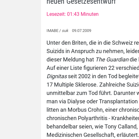
neuen Gesetzesentwurf
Lesezeit: 01:43 Minuten
IMABE /
suk
09.07.2009
Unter den Briten, die in die Schweiz r
Suizids in Anspruch zu nehmen, leiden
dieser Meldung hat
The Guardian
die 
Auf einer Liste figurieren 22 verschie
Dignitas
seit 2002 in den Tod begleite
17 Multiple Sklerose. Zahlreiche Suizid
unmittelbar zum Tod führt. Darunter 
man via Dialyse oder Transplantation
litten an Morbus Crohn, einer chronis
chronischen Polyarthritis - Krankhei
behandelbar seien, wie Tony Calland,
Medizinischen Gesellschaft, erläuter