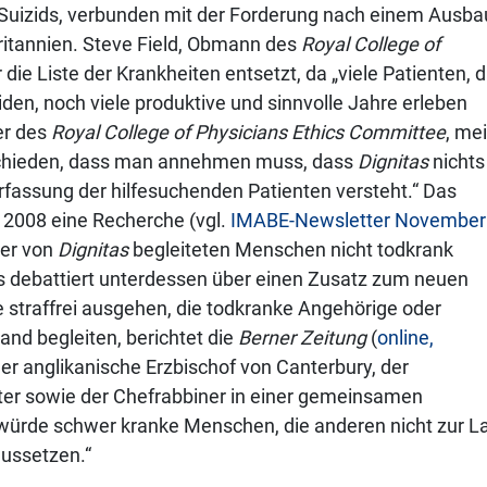
n Suizids, verbunden mit der Forderung nach einem Ausba
britannien. Steve Field, Obmann des
Royal College of
r die Liste der Krankheiten entsetzt, da „viele Patienten, d
den, noch viele produktive und sinnvolle Jahre erleben
er des
Royal College of Physicians Ethics Committee
, mei
rschieden, dass man annehmen muss, dass
Dignitas
nichts
fassung der hilfesuchenden Patienten versteht.“ Das
 2008 eine Recherche (vgl.
IMABE-Newsletter November
der von
Dignitas
begleiteten Menschen nicht todkrank
s debattiert unterdessen über einen Zusatz zum neuen
e straffrei ausgehen, die todkranke Angehörige oder
nd begleiten, berichtet die
Berner Zeitung
(
online,
er anglikanische Erzbischof von Canterbury, der
ter sowie der Chefrabbiner in einer gemeinsamen
würde schwer kranke Menschen, die anderen nicht zur L
aussetzen.“