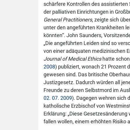
schärfere Kontrollen des assistierte
der palliativen Einrichtungen in Groß
General Practitioners
, zeigte sich übe
unter den angeführten Krankheiten lei
könnten“. John Saunders, Vorsitzend
„Die angeführten Leiden sind so ve
von einer adäquaten medizinischen Er
Journal of Medical Ethics
hatte schon
2008
) publiziert, wonach 21 Prozent 
gewesen sind. Das britische Oberhau
Justizgesetz. Dadurch würden all jen
Freunde zu deren Selbstmord im Ausla
02. 07. 2009
). Dagegen wehren sich d
katholische Erzbischof von Westmins
Erklärung: „Diese Gesetzesänderung 
fallen wollen, einem erhöhten Risiko 