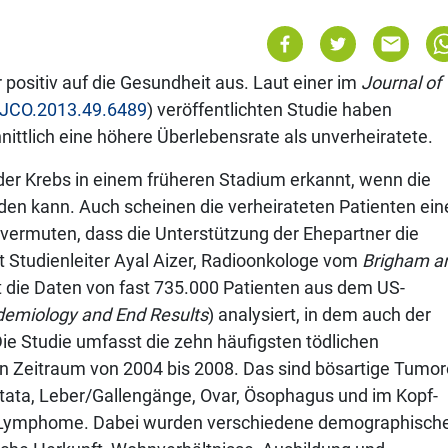
r positiv auf die Gesundheit aus. Laut einer im
Journal of
/JCO.2013.49.6489
) veröffentlichten Studie haben
ittlich eine höhere Überlebensrate als unverheiratete.
der Krebs in einem früheren Stadium erkannt, wenn die
en kann. Auch scheinen die verheirateten Patienten ein
 vermuten, dass die Unterstützung der Ehepartner die
 Studienleiter Ayal Aizer, Radioonkologe vom
Brigham a
t die Daten von fast 735.000 Patienten aus dem US-
idemiology and End Results
) analysiert, in dem auch der
Die Studie umfasst die zehn häufigsten tödlichen
n Zeitraum von 2004 bis 2008. Das sind bösartige Tumor
stata, Leber/Gallengänge, Ovar, Ösophagus und im Kopf-
-Lymphome. Dabei wurden verschiedene demographisch