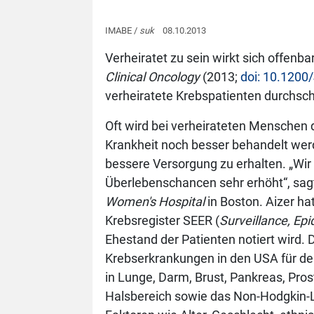
IMABE /
suk
08.10.2013
Verheiratet zu sein wirkt sich offenba
Clinical Oncology
(2013;
doi: 10.1200
verheiratete Krebspatienten durchschn
Oft wird bei verheirateten Menschen 
Krankheit noch besser behandelt werd
bessere Versorgung zu erhalten. „Wir
Überlebenschancen sehr erhöht“, sagt
Women's Hospital
in Boston. Aizer ha
Krebsregister SEER (
Surveillance, Ep
Ehestand der Patienten notiert wird. 
Krebserkrankungen in den USA für de
in Lunge, Darm, Brust, Pankreas, Pro
Halsbereich sowie das Non-Hodgkin