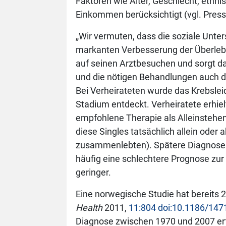
Faktoren wie Alter, Geschlecht, ethn
Einkommen berücksichtigt (vgl. Pres
„Wir vermuten, dass die soziale Unter
markanten Verbesserung der Überleben
auf seinen Arztbesuchen und sorgt da
und die nötigen Behandlungen auch du
Bei Verheirateten wurde das Krebslei
Stadium entdeckt. Verheiratete erhiel
empfohlene Therapie als Alleinstehen
diese Singles tatsächlich allein oder 
zusammenlebten). Spätere Diagnose 
häufig eine schlechtere Prognose zur
geringer.
Eine norwegische Studie hat bereits 2
Health
2011,
11:804 doi:10.1186/147
Diagnose zwischen 1970 und 2007 erf