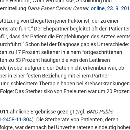
ische Herkunft, Wohnverhältnisse, Ausbildung und
semitteilung
Dana Faber Cancer Center
,
online, 23. 9. 20
stützung von Ehegatten jener Faktor ist, der zu einer
srate führt.“ Der Ehepartner begleitet oft den Patiente
für, dass der Patient die Empfehlungen des Arztes verst
rchführt.“ Schon bei der Diagnose gab es Unterschiede:
den zu 17 Prozent seltener in einem fortgeschrittenen
ten zu 53 Prozent häufiger die von den Leitlinien
de (wobei aufgrund der Daten nicht erkennbar war, ob
aber in einer festen Beziehung mit einem Partner
und schlechtere Therapie haben bei Krebserkrankungen
 Folge: Das Sterberisiko von Eheleuten war um 20 Prozen
011 ähnliche Ergebnisse gezeigt (vgl.
BMC Public
1-2458-11-804
). Die Sterberate von Patienten, deren
olgte, war demnach bei Unverheirateten eindeutig höher