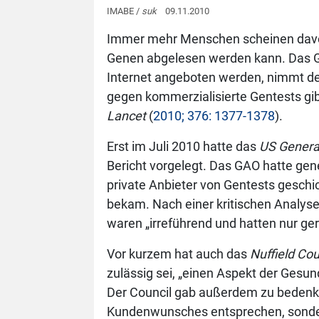
IMABE /
suk
09.11.2010
Immer mehr Menschen scheinen davon
Genen abgelesen werden kann. Das Ge
Internet angeboten werden, nimmt dem
gegen kommerzialisierte Gentests gibt
Lancet
(
2010; 376: 1377-1378
).
Erst im Juli 2010 hatte das
US General
Bericht vorgelegt. Das GAO hatte ge
private Anbieter von Gentests geschi
bekam. Nach einer kritischen Analyse 
waren „irreführend und hatten nur ge
Vor kurzem hat auch das
Nuffield Cou
zulässig sei, „einen Aspekt der Gesu
Der Council gab außerdem zu bedenken
Kundenwunsches entsprechen, sonde