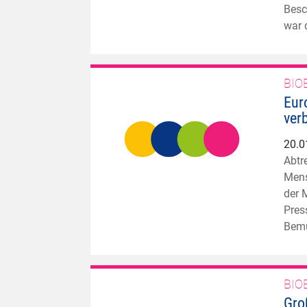
Besc
war 
BIO
Eur
ver
20.0
Abtr
Mens
der 
Pres
Bemü
BIO
Gro