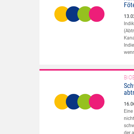
Föt
13.0
Indi
(Abt
Kana
Indi
wenn
BIO
Sch
abt
16.0
Eine
nich
schw
der 