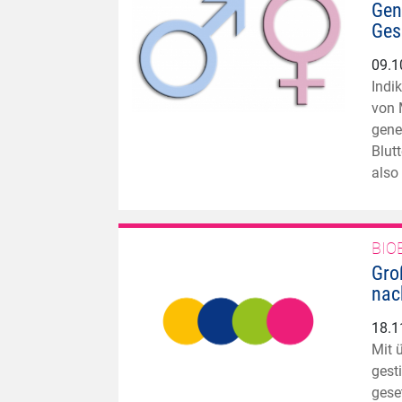
Gen
Ges
09.1
Indi
von 
gene
Blut
also
BIO
Gro
nac
18.1
Mit 
gest
gese