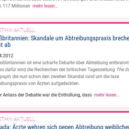
n 117 Millionen
mehr lesen...
ETHIK AKTUELL
ßbritannien: Skandale um Abtreibungspraxis brech
ht ab
4.2012
roßbritannien ist eine scharfe Debatte über Abtreibung entbrannt
ss dafür sind die Recherchen der britischen Tageszeitung
The Da
graph
, die nun schon den zweiten Skandal rund um die laxe
eibungspraxis von Ärzten aufgedeckten.
er Anlass der Debatte war die Enthüllung, dass
mehr lesen...
ETHIK AKTUELL
ada: Ärzte wehren sich gegen Abtreibung weibliche