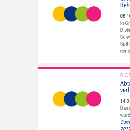
Beh
08.1
In G
Disk
Schw
Spät
der 
BIO
Abt
verb
14.0
Dass
wurd
Curr
201