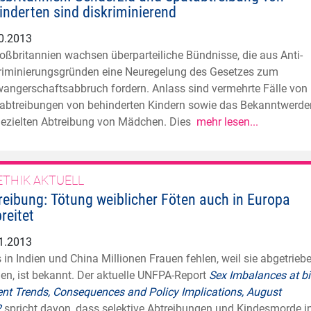
inderten sind diskriminierend
0.2013
roßbritannien wachsen überparteiliche Bündnisse, die aus Anti-
riminierungsgründen eine Neuregelung des Gesetzes zum
angerschaftsabbruch fordern. Anlass sind vermehrte Fälle von
abtreibungen von behinderten Kindern sowie das Bekanntwerde
gezielten Abtreibung von Mädchen. Dies
mehr lesen...
ETHIK AKTUELL
reibung: Tötung weiblicher Föten auch in Europa
reitet
1.2013
 in Indien und China Millionen Frauen fehlen, weil sie abgetrieb
en, ist bekannt. Der aktuelle UNFPA-Report
Sex Imbalances at bi
ent Trends, Consequences and Policy Implications, August
2
spricht davon, dass selektive Abtreibungen und Kindesmorde i