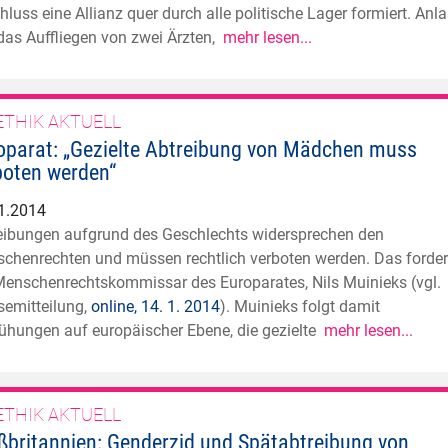
hluss eine Allianz quer durch alle politische Lager formiert. Anl
das Auffliegen von zwei Ärzten,
mehr lesen...
ETHIK AKTUELL
oparat: „Gezielte Abtreibung von Mädchen muss
boten werden“
1.2014
eibungen aufgrund des Geschlechts widersprechen den
chenrechten und müssen rechtlich verboten werden. Das forder
Menschenrechtskommissar des Europarates, Nils Muinieks (vgl.
semitteilung,
online, 14. 1. 2014
). Muinieks folgt damit
hungen auf europäischer Ebene, die gezielte
mehr lesen...
ETHIK AKTUELL
ßbritannien: Genderzid und Spätabtreibung von