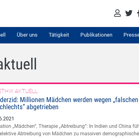
ell
Über uns
Tätigkeit
Publikationen
Press
aktuell
ETHIK AKTUELL
derzid: Millionen Mädchen werden wegen „falschen
chlechts“ abgetrieben
6.2021
kation „Mädchen“, Therapie „Abtreibung“: In Indien und China füh
selektive Abtreibung von Mädchen zu massiven demographisch