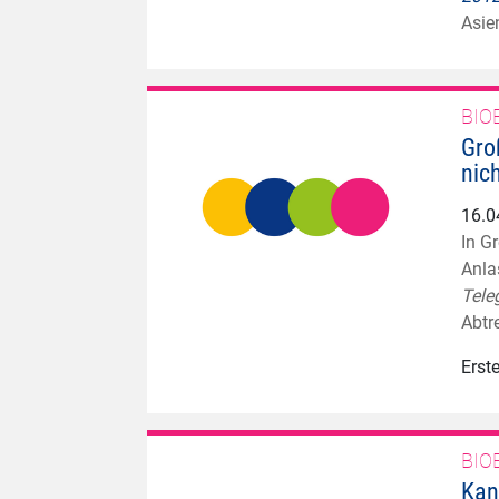
Asie
BIO
Gro
nic
16.0
In G
Anla
Tele
Abtr
Erst
BIO
Kan