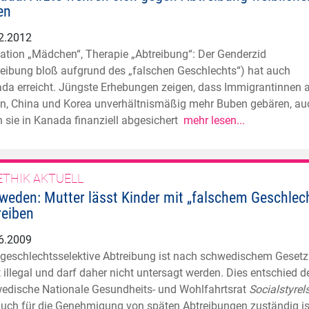
en
2.2012
kation „Mädchen“, Therapie „Abtreibung“: Der Genderzid
reibung bloß aufgrund des „falschen Geschlechts“) hat auch
da erreicht. Jüngste Erhebungen zeigen, dass Immigrantinnen 
en, China und Korea unverhältnismäßig mehr Buben gebären, au
 sie in Kanada finanziell abgesichert
mehr lesen...
ETHIK AKTUELL
weden: Mutter lässt Kinder mit „falschem Geschlec
reiben
6.2009
 geschlechtsselektive Abtreibung ist nach schwedischem Gesetz
t illegal und darf daher nicht untersagt werden. Dies entschied d
edische Nationale Gesundheits- und Wohlfahrtsrat
Socialstyrel
auch für die Genehmigung von späten Abtreibungen zuständig is