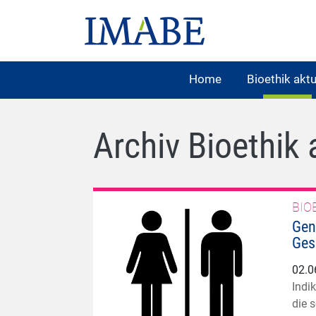
Home
Bioethik aktu
Archiv Bioethik 
BIO
Gen
Ges
02.0
Indi
die 