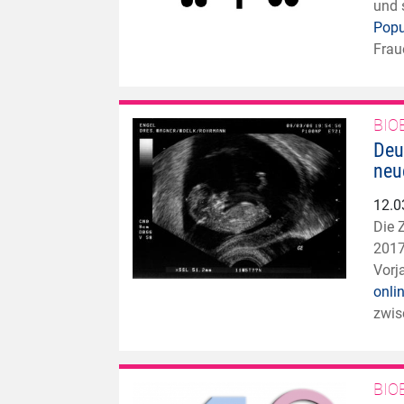
und 
Popu
Frau
BIO
Deu
neu
12.0
Die 
2017
Vorj
onli
zwis
BIO