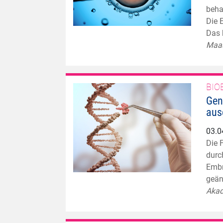
beha
Die 
Das 
Maas
BIO
Gen
aus
03.0
Die 
durc
Embr
geän
Akad