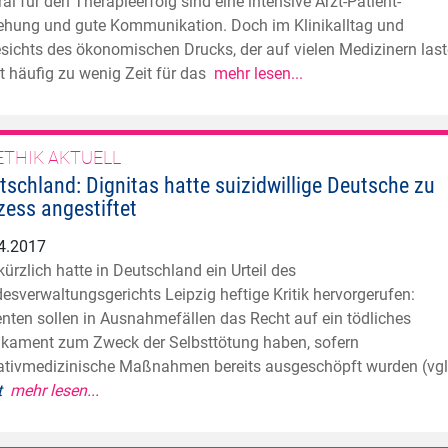
ral für den Therapieerfolg sind eine intensive Arzt-Patient-
ehung und gute Kommunikation. Doch im Klinikalltag und
sichts des ökonomischen Drucks, der auf vielen Medizinern last
bt häufig zu wenig Zeit für das
mehr lesen...
ETHIK AKTUELL
tschland: Dignitas hatte suizidwillige Deutsche zu
zess angestiftet
4.2017
 kürzlich hatte in Deutschland ein Urteil des
esverwaltungsgerichts Leipzig heftige Kritik hervorgerufen:
enten sollen in Ausnahmefällen das Recht auf ein tödliches
kament zum Zweck der Selbsttötung haben, sofern
iativmedizinische Maßnahmen bereits ausgeschöpft wurden (vgl
et
mehr lesen...