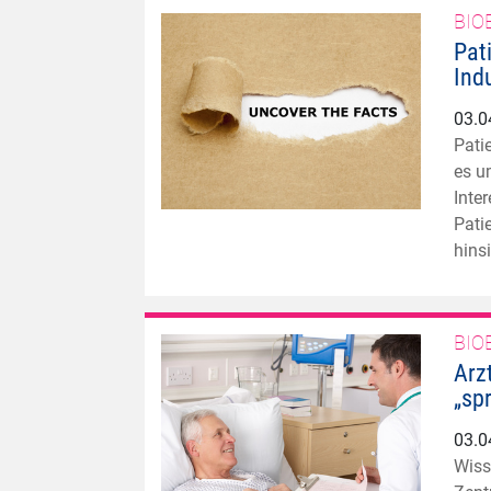
BIO
Pat
Ind
03.0
Pati
es u
Inte
Pati
hins
BIO
Arz
„sp
03.0
Wiss