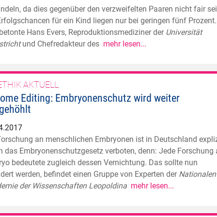
ndeln, da dies gegenüber den verzweifelten Paaren nicht fair sei
Erfolgschancen für ein Kind liegen nur bei geringen fünf Prozent.
betonte Hans Evers, Reproduktionsmediziner der
Universität
tricht
und Chefredakteur des
mehr lesen...
ETHIK AKTUELL
ome Editing: Embryonenschutz wird weiter
gehöhlt
4.2017
Forschung an menschlichen Embryonen ist in Deutschland expliz
h das Embryonenschutzgesetz verboten, denn: Jede Forschung
yo bedeutete zugleich dessen Vernichtung. Das sollte nun
dert werden, befindet einen Gruppe von Experten der
Nationalen
emie der Wissenschaften Leopoldina
mehr lesen...