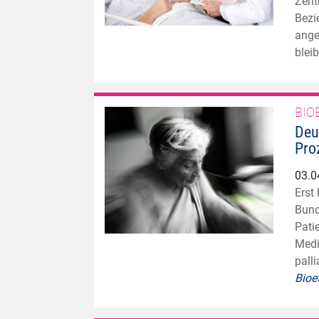
Zent
Bezi
ange
blei
BIO
Deu
Pro
03.0
Erst
Bund
Pati
Medi
pall
Bio