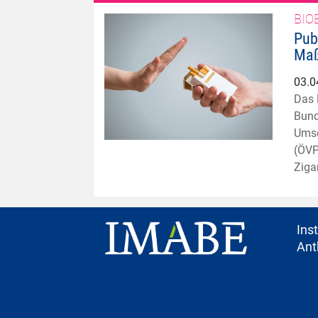
BIO
Pub
Maß
03.0
Das 
Bund
Umse
(ÖVP
Ziga
Ins
Ant