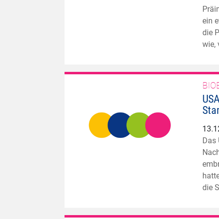
Präi
ein 
die P
wie
BIO
USA
Sta
13.1
Das 
Nach
embr
hatt
die 