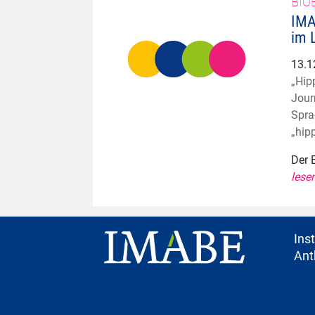
BIO
IMA
im 
13.1
„Hip
Jour
Spra
„hip
Der 
lesen
Ins
Ant