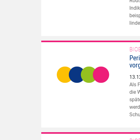
Rout
Indi
beis
lind
BIO
Per
vor
13.1
Als 
die 
spät
werd
Schu