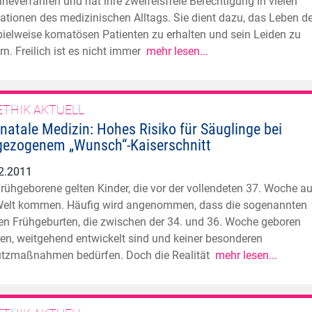
ineverfahren und hat ihre zweifelsfreie Berechtigung in vielen
kationen des medizinischen Alltags. Sie dient dazu, das Leben d
pielweise komatösen Patienten zu erhalten und sein Leiden zu
ern. Freilich ist es nicht immer
mehr lesen...
ETHIK AKTUELL
inatale Medizin: Hohes Risiko für Säuglinge bei
gezogenem „Wunsch“-Kaiserschnitt
2.2011
Frühgeborene gelten Kinder, die vor der vollendeten 37. Woche a
Welt kommen. Häufig wird angenommen, dass die sogenannten
en Frühgeburten, die zwischen der 34. und 36. Woche geboren
en, weitgehend entwickelt sind und keiner besonderen
tzmaßnahmen bedürfen. Doch die Realität
mehr lesen...