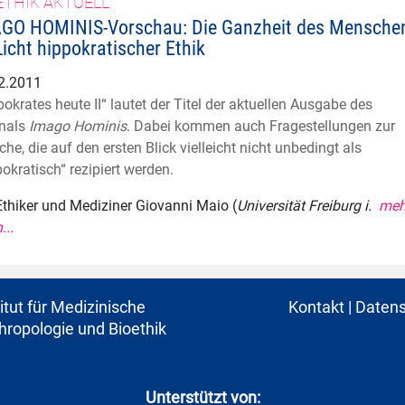
ETHIK AKTUELL
GO HOMINIS-Vorschau: Die Ganzheit des Mensche
Licht hippokratischer Ethik
2.2011
pokrates heute II“ lautet der Titel der aktuellen Ausgabe des
nals
Imago Hominis
. Dabei kommen auch Fragestellungen zur
che, die auf den ersten Blick vielleicht nicht unbedingt als
pokratisch“ rezipiert werden.
Ethiker und Mediziner Giovanni Maio (
Universität Freiburg i.
meh
...
titut für Medizinische
Kontakt
|
Datens
hropologie und Bioethik
Unterstützt von: