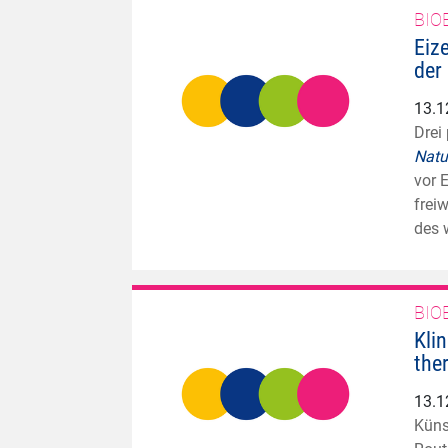
BIO
Eiz
der
13.1
Drei
Natu
vor 
frei
des 
BIO
Kli
the
13.1
Küns