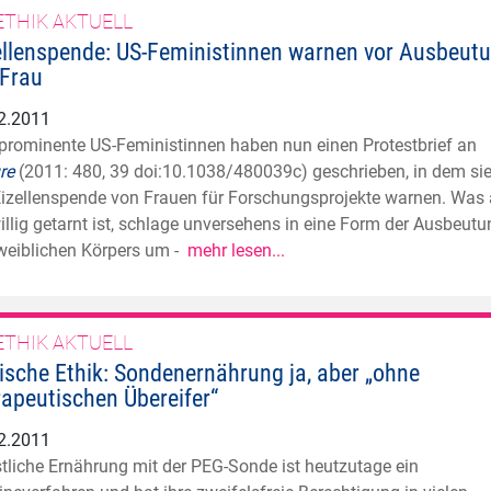
ETHIK AKTUELL
ellenspende: US-Feministinnen warnen vor Ausbeut
 Frau
2.2011
 prominente US-Feministinnen haben nun einen Protestbrief an
re
(2011: 480, 39 doi:10.1038/480039c) geschrieben, in dem si
Eizellenspende von Frauen für Forschungsprojekte warnen. Was 
willig getarnt ist, schlage unversehens in eine Form der Ausbeut
weiblichen Körpers um -
mehr lesen...
ETHIK AKTUELL
nische Ethik: Sondenernährung ja, aber „ohne
rapeutischen Übereifer“
2.2011
tliche Ernährung mit der PEG-Sonde ist heutzutage ein