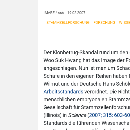
IMABE /
suk
19.02.2007
STAMMZELLFORSCHUNG
FORSCHUNG
WISS
Der Klonbetrug-Skandal rund um den 
Woo Suk Hwang hat das Image der Fo
angeschlagen. Nun ist man um Scha
Schafe in den eigenen Reihen haben 
Wilmut und der Deutsche Hans Schöle
Arbeitsstandards
verordnet. Die Richt
menschlichen embryonalen Stammzelle
Gesellschaft für Stammzellenforsch
(Illinois) in
Science
(
2007; 315: 603-6
Standards die führenden Wissenschaf