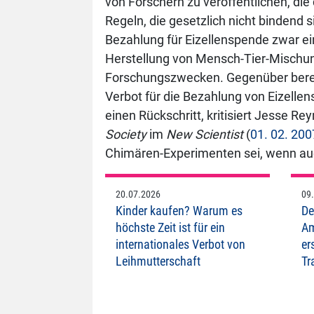
von Forschern zu veröffentlichen, die
Regeln, die gesetzlich nicht bindend si
Bezahlung für Eizellenspende zwar e
Herstellung von Mensch-Tier-Mischu
Forschungszwecken. Gegenüber bereit
Verbot für die Bezahlung von Eizell
einen Rückschritt, kritisiert Jesse Re
Society
im
New Scientist
(
01. 02. 200
Chimären-Experimenten sei, wenn auc
20.07.2026
09
Kinder kaufen? Warum es
De
höchste Zeit ist für ein
Am
internationales Verbot von
er
Leihmutterschaft
Tr