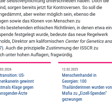
 die Selbstverpflichtung unterschrieben haben. Doch die
nd, sorgen bereits jetzt für Kontroversen. So soll die
ingedämmt, aber weiter möglich sein, ebenso die
ngen sowie das Klonen von Menschen zu
s bestehenden ethischen Richtlinien, in denen etwa ein
enspende festgelegt wurde, bedeute das neue Regelwerk
ynolds, Direktor am kalifornischen
Center for Genetics and
7
). Auch die prinzipielle Zustimmung der ISSCR zu
h unter hohen Auflagen, fragwürdig.
.03.2026
12.02.2025
transition: US-
Menschenhandel in
erikanerin gewinnt
Georgien: 100
stmals Klage gegen
Thailänderinnen wurden von
ansgender-Ärzte
Mafia zu „Eizell-Spenden“
gezwungen