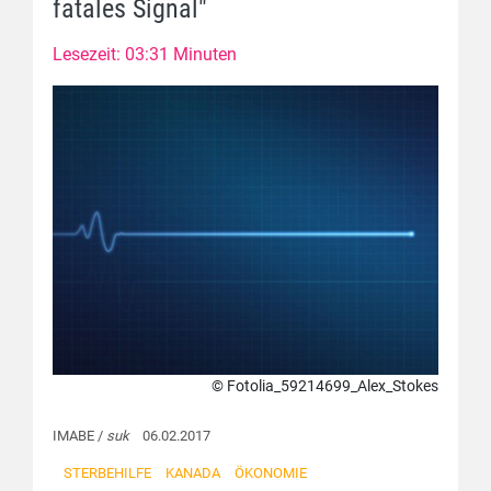
fatales Signal"
Lesezeit: 03:31 Minuten
© Fotolia_59214699_Alex_Stokes
IMABE /
suk
06.02.2017
STERBEHILFE
KANADA
ÖKONOMIE