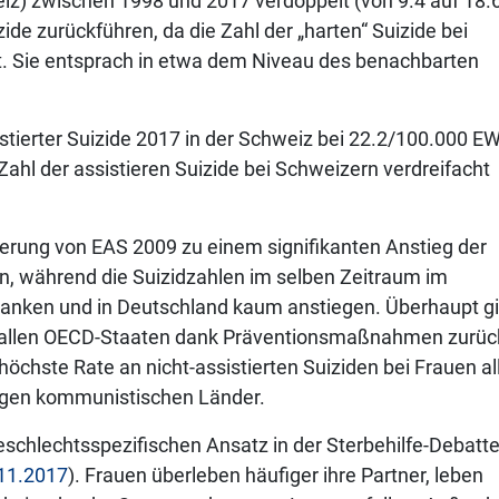
z) zwischen 1998 und 2017 verdoppelt (von 9.4 auf 18.6
zide zurückführen, da die Zahl der „harten“ Suizide bei
t. Sie entsprach in etwa dem Niveau des benachbarten
istierter Suizide 2017 in der Schweiz bei 22.2/100.000 EW
ahl der assistieren Suizide bei Schweizern verdreifacht
erung von EAS 2009 zu einem signifikanten Anstieg der
n, während die Suizidzahlen im selben Zeitraum im
 sanken und in Deutschland kaum anstiegen. Überhaupt g
sch allen OECD-Staaten dank Präventionsmaßnahmen zurüc
höchste Rate an nicht-assistierten Suiziden bei Frauen al
ligen kommunistischen Länder.
eschlechtsspezifischen Ansatz in der Sterbehilfe-Debatt
3.11.2017
). Frauen überleben häufiger ihre Partner, leben