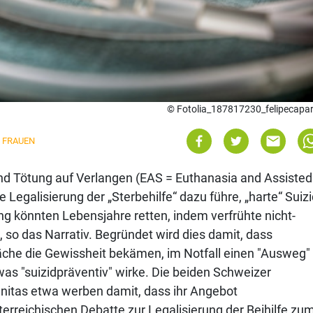
© Fotolia_187817230_felipecapa
FRAUEN
und Tötung auf Verlangen (EAS = Euthanasia and Assisted
e Legalisierung der „Sterbehilfe“ dazu führe, „harte“ Suiz
g könnten Lebensjahre retten, indem verfrühte nicht-
 so das Narrativ. Begründet wird dies damit, dass
äche die Gewissheit bekämen, im Notfall einen "Ausweg"
 was "suizidpräventiv" wirke. Die beiden Schweizer
gnitas etwa werben damit, dass ihr Angebot
sterreichischen Debatte zur Legalisierung der Beihilfe zu