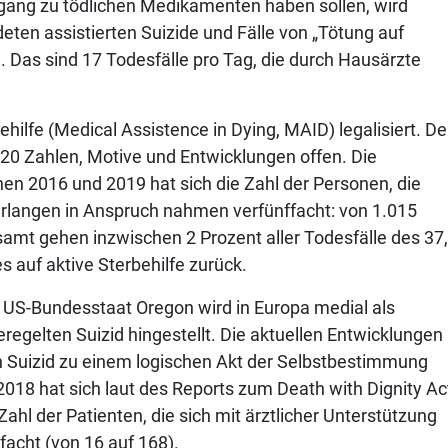
ugang zu tödlichen Medikamenten haben sollen, wird
ldeten assistierten Suizide und Fälle von „Tötung auf
. Das sind 17 Todesfälle pro Tag, die durch Hausärzte
hilfe (Medical Assistence in Dying, MAID) legalisiert. De
020 Zahlen, Motive und Entwicklungen offen. Die
en 2016 und 2019 hat sich die Zahl der Personen, die
erlangen in Anspruch nahmen verfünffacht: von 1.015
samt gehen inzwischen 2 Prozent aller Todesfälle des 37
 auf aktive Sterbehilfe zurück.
 US-Bundesstaat Oregon wird in Europa medial als
regelten Suizid hingestellt. Die aktuellen Entwicklungen
en Suizid zu einem logischen Akt der Selbstbestimmung
18 hat sich laut des Reports zum Death with Dignity Ac
Zahl der Patienten, die sich mit ärztlicher Unterstützung
acht (von 16 auf 168).