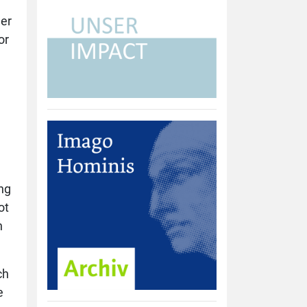
er
or
ng
ot
n
ch
e