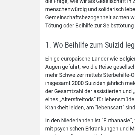
die Frage, wie wir als Gesellschaft in
menschenwürdig und solidarisch leb
Gemeinschaftsbezogenheit achten wo
Tötung oder Beihilfe zur Selbsttötun
1. Wo Beihilfe zum Suizid lega
Einige europäische Länder wie Belgie
Augen geführt, wo die Reise gesellsch
mehr Schweizer mittels Sterbehilfe-
insgesamt 2000 Suiziden jährlich me
der Gesamtzahl der assistierten und 
eines „Altersfreitods“ für lebensmüde
Krankheit leiden, am "lebenssatt" sind
In den Niederlanden ist "Euthanasie"
mit psychischen Erkrankungen und Min