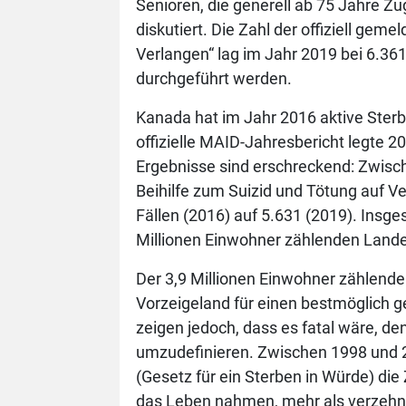
Senioren, die generell ab 75 Jahre Z
diskutiert. Die Zahl der offiziell geme
Verlangen“ lag im Jahr 2019 bei 6.361
durchgeführt werden.
Kanada hat im Jahr 2016 aktive Sterbe
offizielle MAID-Jahresbericht legte 2
Ergebnisse sind erschreckend: Zwisch
Beihilfe zum Suizid und Tötung auf V
Fällen (2016) auf 5.631 (2019). Insge
Millionen Einwohner zählenden Landes
Der 3,9 Millionen Einwohner zählende
Vorzeigeland für einen bestmöglich ge
zeigen jedoch, dass es fatal wäre, d
umzudefinieren. Zwischen 1998 und 20
(Gesetz für ein Sterben in Würde) die 
das Leben nahmen, mehr als verzehnf