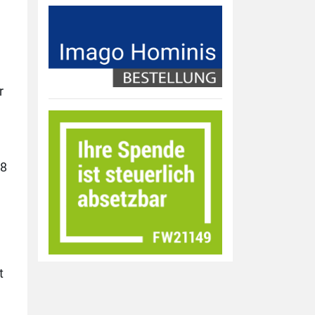
r
,8
t