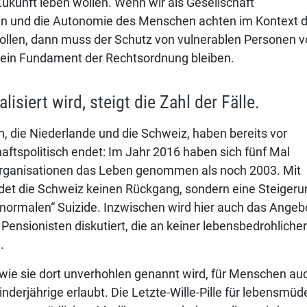
 Zukunft leben wollen. Wenn wir als Gesellschaft
en und die Autonomie des Menschen achten im Kontext d
llen, dann muss der Schutz von vulnerablen Personen v
g ein Fundament der Rechtsordnung bleiben.
lisiert wird, steigt die Zahl der Fälle.
n, die Niederlande und die Schweiz, haben bereits vor
aftspolitisch endet: Im Jahr 2016 haben sich fünf Mal
Organisationen das Leben genommen als noch 2003. Mit
ldet die Schweiz keinen Rückgang, sondern eine Steigeru
„normalen“ Suizide. Inzwischen wird hier auch das Angeb
 Pensionisten diskutiert, die an keiner lebensbedrohliche
.
, wie sie dort unverhohlen genannt wird, für Menschen au
derjährige erlaubt. Die Letzte-Wille-Pille für lebensmüd