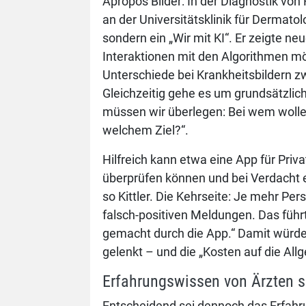
Apropos Bilder: In der Diagnostik von 
an der Universitätsklinik für Dermato
sondern ein „Wir mit KI“. Er zeigte n
Interaktionen mit den Algorithmen mö
Unterschiede bei Krankheitsbildern z
Gleichzeitig gehe es um grundsätzlich
müssen wir überlegen: Bei wem wollen
welchem Ziel?“.
Hilfreich kann etwa eine App für Pri
überprüfen können und bei Verdacht 
so Kittler. Die Kehrseite: Je mehr P
falsch-positiven Meldungen. Das führ
gemacht durch die App.“ Damit würden
gelenkt – und die „Kosten auf die Allg
Erfahrungswissen von Ärzten si
Entscheidend sei dennoch das Erfah