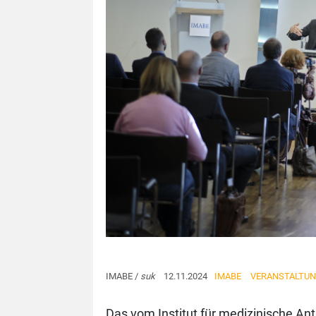
IMABE /
suk
12.11.2024
IMABE
VERANSTALTU
Das vom Institut für medizinische A