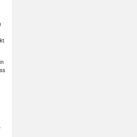
u
kt
in
ass
e