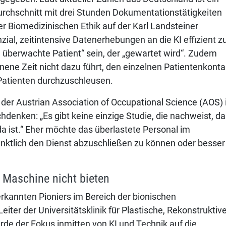
urchschnitt mit drei Stunden Dokumentationstätigkeiten
der Biomedizinischen Ethik auf der Karl Landsteiner
nzial, zeitintensive Datenerhebungen an die KI effizient z
tal überwachte Patient“ sein, der „gewartet wird“. Zudem
nene Zeit nicht dazu führt, den einzelnen Patientenkonta
 Patienten durchzuschleusen.
 der Austrian Association of Occupational Science (AOS) 
denken: „Es gibt keine einzige Studie, die nachweist, d
da ist.“ Eher möchte das überlastete Personal im
nktlich den Dienst abzuschließen zu können oder besser
 Maschine nicht bieten
erkannten Pioniers im Bereich der bionischen
iter der Universitätsklinik für Plastische, Rekonstruktiv
rde der Fokus inmitten von KI und Technik auf die