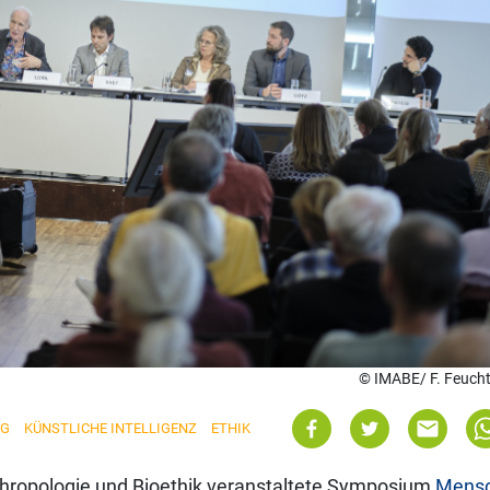
© IMABE/ F. Feuch
NG
KÜNSTLICHE INTELLIGENZ
ETHIK
nthropologie und Bioethik veranstaltete Symposium
Mens