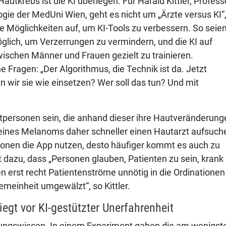
Hautkrebs ist die KI überlegen. Für Harald Kittler, Profess
logie der MedUni Wien, geht es nicht um „Ärzte versus KI“
eue Möglichkeiten auf, um KI-Tools zu verbessern. So seie
glich, um Verzerrungen zu vermindern, und die KI auf
wischen Männer und Frauen gezielt zu trainieren.
e Fragen: „Der Algorithmus, die Technik ist da. Jetzt
 wir sie wie einsetzen? Wer soll das tun? Und mit
vatpersonen sein, die anhand dieser ihre Hautveränderung
eines Melanoms daher schneller einen Hautarzt aufsuch
ersonen die App nutzen, desto häufiger kommt es auch zu
t dazu, dass „Personen glauben, Patienten zu sein, krank
 erst recht Patientenströme unnötig in die Ordinationen
emeinheit umgewälzt“, so Kittler.
egt vor KI-gestützter Unerfahrenheit
rungswissen. In einem Experiment gaben die am wenigst