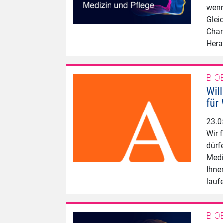
wenn
Glei
Chan
Hera
BIO
Wil
für
23.0
Wir 
dürf
Medi
Ihne
lauf
BIO