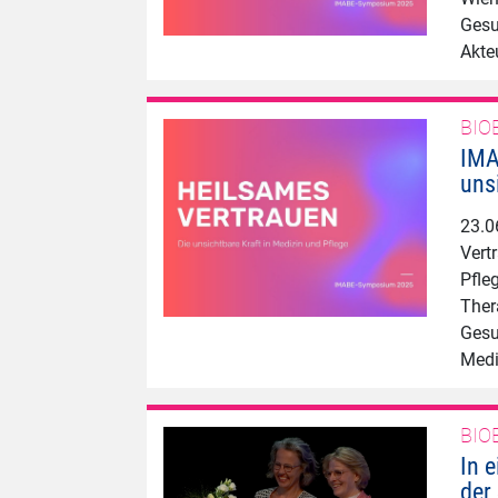
Gesu
Akte
BIO
IMA
uns
23.0
Vert
Pfle
Ther
Gesu
Medi
BIO
In 
der