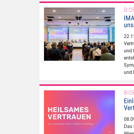
BIO
​​​​
uns
22.1
Vert
und 
ents
Symp
und
BIO
Ein
Ver
08.0
Das 
Wien