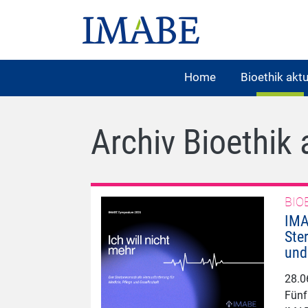
Home
Bioethik aktu
Archiv Bioethik 
BIO
IMA
Ste
und
28.0
Fünf