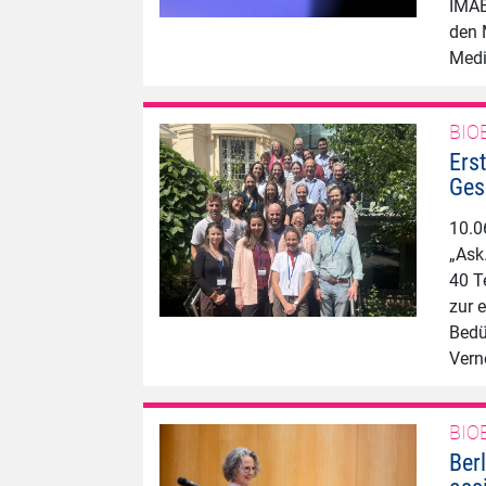
IMAB
den 
Medi
BIO
Ers
Ges
10.0
„Ask
40 T
zur 
Bedü
Vern
BIO
Ber