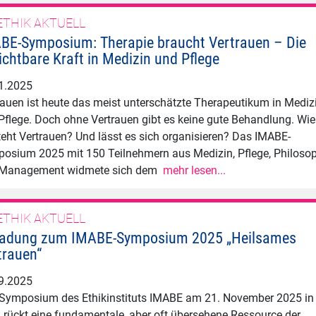
ETHIK AKTUELL
​​​IMABE-Symposium: Therapie braucht Vertrauen – Die
ichtbare Kraft in Medizin und Pflege
1.2025
rauen ist heute das meist unterschätzte Therapeutikum in Mediz
Pflege. Doch ohne Vertrauen gibt es keine gute Behandlung. Wie
teht Vertrauen? Und lässt es sich organisieren? Das IMABE-
osium 2025 mit 150 Teilnehmern aus Medizin, Pflege, Philoso
 Management widmete sich dem
mehr lesen...
ETHIK AKTUELL
ladung zum IMABE-Symposium 2025 „Heilsames
trauen“
9.2025
Symposium des Ethikinstituts IMABE am 21. November 2025 in
 rückt eine fundamentale, aber oft übersehene Ressource der