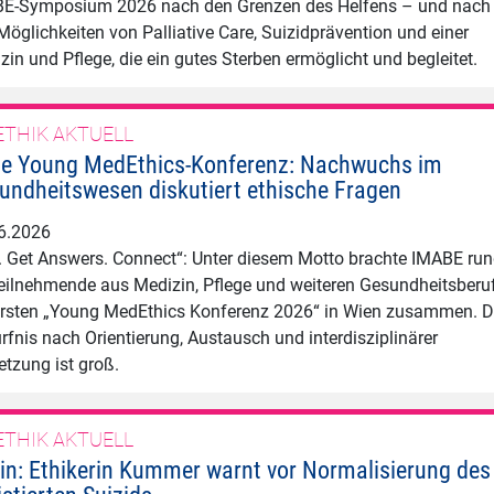
E-Symposium 2026 nach den Grenzen des Helfens – und nach
Möglichkeiten von Palliative Care, Suizidprävention und einer
zin und Pflege, die ein gutes Sterben ermöglicht und begleitet.
ETHIK AKTUELL
te Young MedEthics-Konferenz: Nachwuchs im
undheitswesen diskutiert ethische Fragen
6.2026
. Get Answers. Connect“: Unter diesem Motto brachte IMABE ru
eilnehmende aus Medizin, Pflege und weiteren Gesundheitsberu
ersten „Young MedEthics Konferenz 2026“ in Wien zusammen. 
rfnis nach Orientierung, Austausch und interdisziplinärer
etzung ist groß.
ETHIK AKTUELL
lin: Ethikerin Kummer warnt vor Normalisierung des