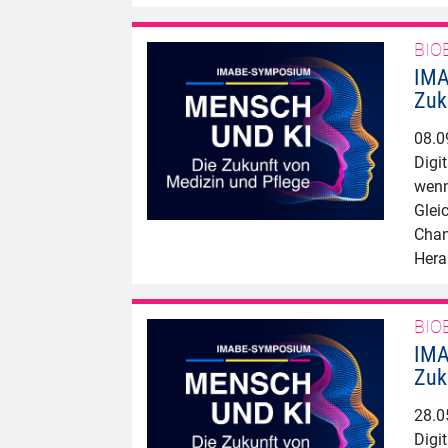
BIO
IMA
Zuk
08.0
Digi
wenn
Glei
Chan
Hera
BIO
IMA
Zuk
28.0
Digi