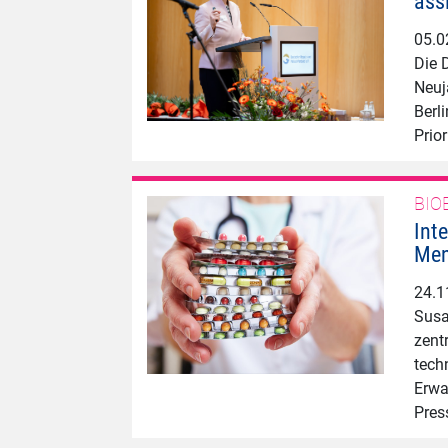
ass
05.0
Die 
Neuj
Berl
Prio
BIO
Int
Men
24.1
Susa
zent
tech
Erwa
Pres