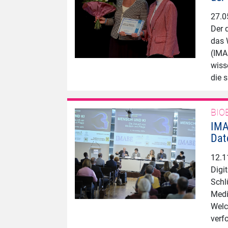
27.0
Der 
das 
(IMA
wiss
die 
BIO
IMA
Dat
12.1
Digi
Schl
Medi
Welc
ver