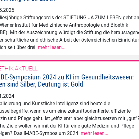
5.2025
diesjährige Stiftungspreis der STIFTUNG JA ZUM LEBEN geht a
Wiener Institut für Medizinische Anthropologie und Bioethik
BE). Mit der Auszeichnung würdigt die Stiftung die herausragen
enschaftliche und ethische Arbeit der österreichischen Einrichtu
sich seit über drei
mehr lesen...
ETHIK AKTUELL
BE-Symposium 2024 zu KI im Gesundheitswesen:
en sind Silber, Deutung ist Gold
1.2024
talisierung und Künstliche Intelligenz sind heute die
üsselbegriffe, wenn es um eine zukunftsorientierte, effiziente
zin und Pflege geht. Ist „effizient“ aber gleichzusetzen mit „gut“
he Ziele wollen wir mit der KI für eine gute Medizin und Pflege
folgen? Das IMABE-Symposium 2024
mehr lesen...