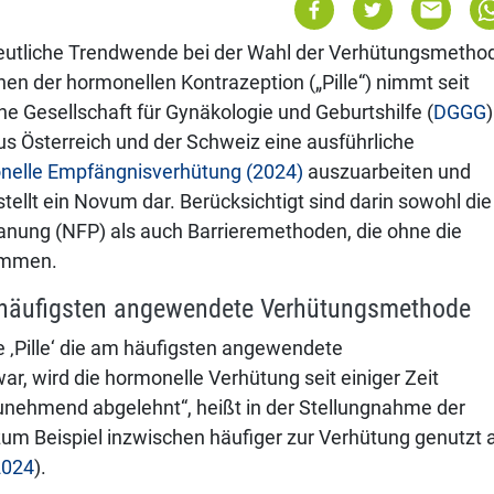
deutliche Trendwende bei der Wahl der Verhütungsmetho
en der hormonellen Kontrazeption („Pille“) nimmt seit
he Gesellschaft für Gynäkologie und Geburtshilfe (
DGGG
)
 Österreich und der Schweiz eine ausführliche
monelle Empfängnisverhütung (2024)
auszuarbeiten und
 stellt ein Novum dar. Berücksichtigt sind darin sowohl die
anung (NFP) als auch Barrieremethoden, die ohne die
ommen.
am häufigsten angewendete Verhütungsmethode
 ‚Pille‘ die am häufigsten angewendete
r, wird die hormonelle Verhütung seit einiger Zeit
nehmend abge­lehnt“, heißt in der Stellungnahme der
m Beispiel inzwischen häufiger zur Verhütung genutzt a
2024
).