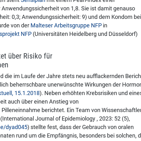
 Anwendungssicherheit von 1,8. Sie ist damit genauso
erheit: 0,3; Anwendungssicherheit: 9) und dem Kondom be
urde von der
Malteser Arbeitsgruppe NFP
in
sprojekt NFP
(Universitäten Heidelberg und Düsseldorf)
tet über Risiko für
nen
d die im Laufe der Jahre stets neu aufflackernden Berich
irklich beherrschbare unerwünschte Wirkungen der Hormo
ktuell, 15.1.2018
). Neben erhöhten Krebsrisiken und eine
eit auch über einen Anstieg von
Pilleneinnahme berichtet. Ein Team von Wissenschaftle
nternational Journal of Epidemiology , 2023: 52 (5),
ije/dyad045
) stellte fest, dass der Gebrauch von oralen
naten rund um die Empfängnis, besonders bei solchen, d