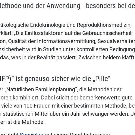
 Methode und der Anwendung - besonders bei de
ynäko­logische Endokrinologie und Reproduktionsmedizin,
klärt: „Die Einflussfaktoren auf die Gebrauchssicherheit
ion, Qualität der Infor­ma­tionsvermittlung, Sexualverhalte
nsicherheit wird in Studien unter kontrollierten Bedingun
 das, was in der Realität passiert. Zwischen beidem klafft
FP)“ ist genauso sicher wie die „Pille“
 der „Natürlichen Familienplanung“, die Methoden der
toren kombiniert. Dabei sticht der bemerkenswerte gute
ie viele von 100 Frauen mit einer bestimmten Methode, be
statistischen Mittel über ein Jahr schwanger werden. J
rer ist die Methode.
en steht
Sensiplan
mit einem Pearl-Index einer