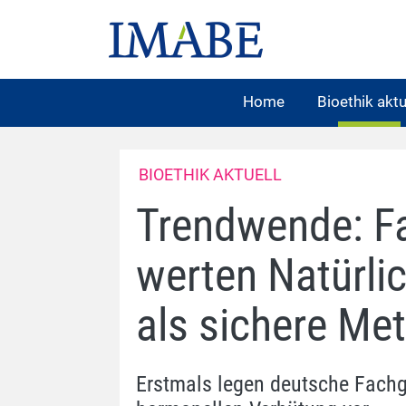
Home
Bioethik aktu
BIOETHIK AKTUELL
Trendwende: F
werten Natürli
als sichere Me
Erstmals legen deutsche Fachges