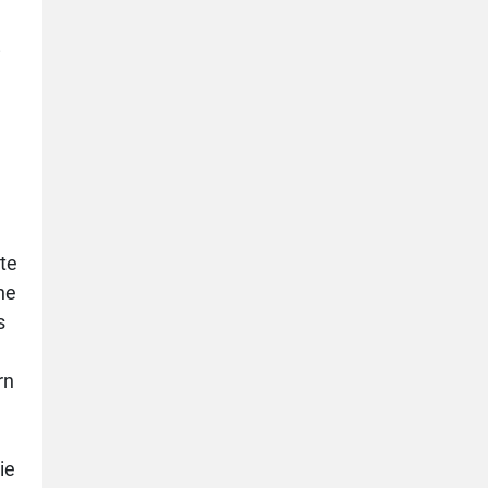
i
te
ne
s
rn
ie