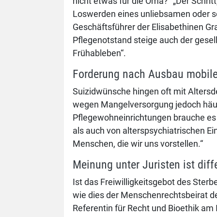
nicht etwas für die Oma?“ „Der Schrit
Loswerden eines unliebsamen oder sch
Geschäftsführer der Elisabethinen G
Pflegenotstand steige auch der gesell
Frühableben“.
Forderung nach Ausbau mobiler 
Suizidwünsche hingen oft mit Alters
wegen Mangelversorgung jedoch häufig
Pflegewohneinrichtungen brauche es 
als auch von alterspsychiatrischen E
Menschen, die wir uns vorstellen.“
Meinung unter Juristen ist dif
Ist das Freiwilligkeitsgebot des Ster
wie dies der Menschenrechtsbeirat de
Referentin für Recht und Bioethik am 