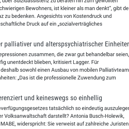
t, über Suizidassistenz zu beraten hin zum gewollten
wierigen Bewohners, ist kleiner als man denkt“, gibt de
raz zu bedenken. Angesichts von Kostendruck und
schaftliche Druck auf ein „sozialverträgliches
palliativer und alterspsychiatrischer Einheite
depressionen zusammen, die zwar gut behandelbar seien
 unentdeckt blieben, kritisiert Lagger. Für
deshalb sowohl einen Ausbau von mobilen Palliativtea
inheiten: „Das ist die professionelle Zuwendung zum
ferenziert und keineswegs so einhellig
beverfügungsgesetzes tatsächlich so eindeutig auszulege
r Volksanwaltschaft darstellt? Antonia Busch-Holewik,
IMABE, widerspricht: Sie verweist auf zahlreiche Juristen