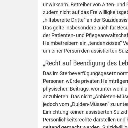
unwirksam. Betreiber von Alten- und 
zudem nicht auf das Freiwilligkeits
„hilfsbereite Dritte“ an der Suizidas
Das gelte insbesondere auch für Bes
der Patienten- und Pflegeanwaltschaf
Heimbetreibern ein „tendenziöses“ Ver
um einer Person den assistierten Suiz
„Recht auf Beendigung des Lebe
Das im Sterbeverfügungsgesetz normier
Personen würde privaten Heimträgern 
physischen Beitrags, worunter wohl a
anzubieten. Das nicht „Anbieten-Müsse
jedoch vom „Dulden-Müssen“ zu unter
Einrichtung keinen assistierten Suizid
Persönlichkeitsrechte darstellen und 
geltend gemacht werden. Suizidwilli