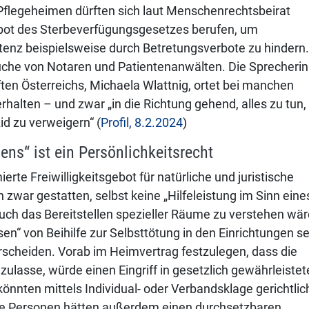
Pflegeheimen dürften sich laut Menschenrechtsbeirat
gebot des Sterbeverfügungsgesetzes berufen, um
sistenz beispielsweise durch Betretungsverbote zu hindern.
uche von Notaren und Patientenanwälten. Die Sprecherin
ten Österreichs, Michaela Wlattnig, ortet bei manchen
halten – und zwar „in die Richtung gehend, alles zu tun,
id zu verweigern“ (
Profil, 8.2.2024
)
ns“ ist ein Persönlichkeitsrecht
te Freiwilligkeitsgebot für natürliche und juristische
zwar gestatten, selbst keine „Hilfeleistung im Sinn eine
uch das Bereitstellen spezieller Räume zu verstehen wär
n“ von Beihilfe zur Selbsttötung in den Einrichtungen se
scheiden. Vorab im Heimvertrag festzulegen, dass die
 zulasse, würde einen Eingriff in gesetzlich gewährleistet
könnten mittels Individual- oder Verbandsklage gerichtlic
ge Personen hätten außerdem einen durchsetzbaren