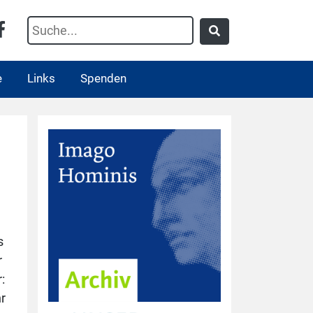
e
Links
Spenden
s
r
:
r