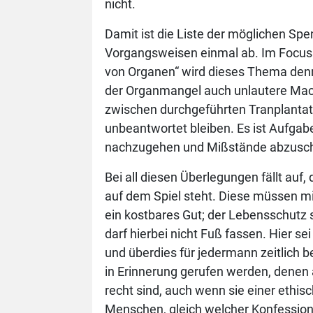
nicht.
Damit ist die Liste der möglichen Spen
Vorgangsweisen einmal ab. Im Focusa
von Organen“ wird dieses Thema denn
der Organmangel auch unlautere Mach
zwischen durchgeführten Tranplantati
unbeantwortet bleiben. Es ist Aufgab
nachzugehen und Mißstände abzusch
Bei all diesen Überlegungen fällt au
auf dem Spiel steht. Diese müssen mit
ein kostbares Gut; der Lebensschutz st
darf hierbei nicht Fuß fassen. Hier s
und überdies für jedermann zeitlich b
in Erinnerung gerufen werden, denen 
recht sind, auch wenn sie einer ethis
Menschen, gleich welcher Konfession, w