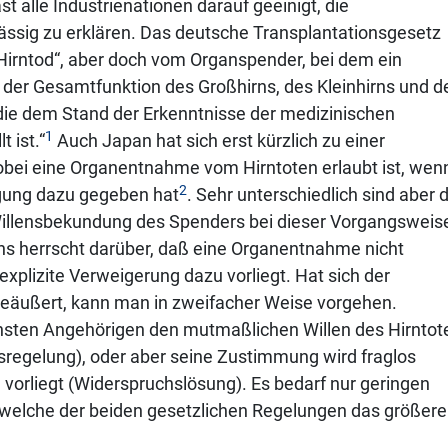
 alle Industrienationen darauf geeinigt, die
ässig zu erklären. Das deutsche Transplantationsgesetz
„Hirntod“, aber doch vom Organspender, bei dem ein
l der Gesamtfunktion des Großhirns, des Kleinhirns und d
ie dem Stand der Erkenntnisse der medizinischen
1
 ist.“
Auch Japan hat sich erst kürzlich zu einer
bei eine Organentnahme vom Hirntoten erlaubt ist, wen
2
ligung dazu gegeben hat
. Sehr unterschiedlich sind aber d
Willensbekundung des Spenders bei dieser Vorgangsweis
 herrscht darüber, daß eine Organentnahme nicht
xplizite Verweigerung dazu vorliegt. Hat sich der
geäußert, kann man in zweifacher Weise vorgehen.
chsten Angehörigen den mutmaßlichen Willen des Hirntot
sregelung), oder aber seine Zustimmung wird fraglos
orliegt (Widerspruchslösung). Es bedarf nur geringen
elche der beiden gesetzlichen Regelungen das größere