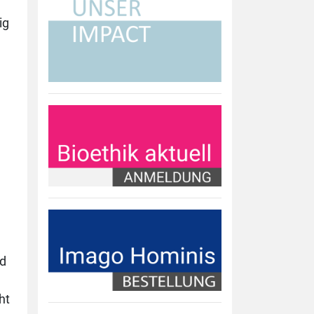
ig
nd
ht