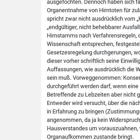
ausgefochten. Dennoch haben sich fast
Organentnahme von Hirntoten für zul
spricht zwar nicht ausdrücklich vom 
„endgültiger, nicht behebbarer Ausfal
Hirnstamms nach Verfahrensregeln, d
Wissenschaft entsprechen, festgestellt
Gesetzesregelung durchgerungen, wo
dieser vorher schriftlich seine Einwil
Auffassungen, wie ausdrücklich die 
sein muß. Vorweggenommen: Konsens
durchgeführt werden darf, wenn eine e
Betreffende zu Lebzeiten aber nicht 
Entweder wird versucht, über die nä
in Erfahrung zu bringen (Zustimmung
angenommen, da ja kein Widerspruch v
Hausverstandes um vorauszuahnen, w
Organaufkommen zustande bringt.