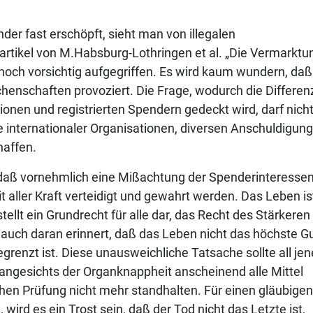
der fast erschöpft, sieht man von illegalen
rtikel von M.Habsburg-Lothringen et al. „Die Vermarktu
och vorsichtig aufgegriffen. Es wird kaum wundern, daß
enschaften provoziert. Die Frage, wodurch die Differen
onen und registrierten Spendern gedeckt wird, darf nich
e internationaler Organisationen, diversen Anschuldigun
affen.
f, daß vornehmlich eine Mißachtung der Spenderinteresse
 aller Kraft verteidigt und gewahrt werden. Das Leben is
ellt ein Grundrecht für alle dar, das Recht des Stärkeren
ei auch daran erinnert, daß das Leben nicht das höchste G
egrenzt ist. Diese unausweichliche Tatsache sollte all je
angesichts der Organknappheit anscheinend alle Mittel
chen Prüfung nicht mehr standhalten. Für einen gläubigen
ird es ein Trost sein, daß der Tod nicht das Letzte ist,