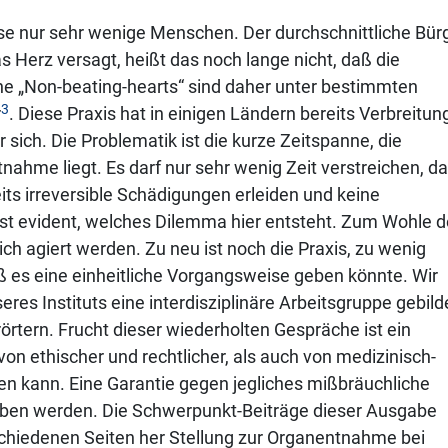
se nur sehr wenige Menschen. Der durchschnittliche Bür
 Herz versagt, heißt das noch lange nicht, daß die
e „Non-beating-hearts“ sind daher unter bestimmten
3
r
. Diese Praxis hat in einigen Ländern bereits Verbreitun
 sich. Die Problematik ist die kurze Zeitspanne, die
ahme liegt. Es darf nur sehr wenig Zeit verstreichen, da
its irreversible Schädigungen erleiden und keine
 ist evident, welches Dilemma hier entsteht. Zum Wohle 
h agiert werden. Zu neu ist noch die Praxis, zu wenig
aß es eine einheitliche Vorgangsweise geben könnte. Wir
es Instituts eine interdisziplinäre Arbeitsgruppe gebild
örtern. Frucht dieser wiederholten Gespräche ist ein
on ethischer und rechtlicher, als auch von medizinisch-
den kann. Eine Garantie gegen jegliches mißbräuchliche
eben werden. Die Schwerpunkt-Beiträge dieser Ausgabe
hiedenen Seiten her Stellung zur Organentnahme bei