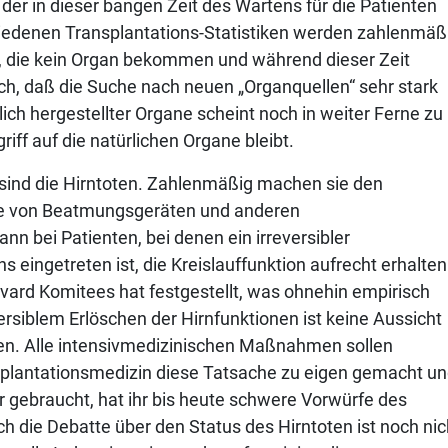
 der in dieser bangen Zeit des Wartens für die Patienten
schiedenen Transplantations-Statistiken werden zahlenmäß
, die kein Organ bekommen und während dieser Zeit
isch, daß die Suche nach neuen „Organquellen“ sehr stark
lich hergestellter Organe scheint noch in weiter Ferne zu
riff auf die natürlichen Organe bleibt.
sind die Hirntoten. Zahlenmäßig machen sie den
lfe von Beatmungsgeräten und anderen
 bei Patienten, bei denen ein irreversibler
 eingetreten ist, die Kreislauffunktion aufrecht erhalten
rvard Komitees hat festgestellt, was ohnehin empirisch
rsiblem Erlöschen der Hirnfunktionen ist keine Aussicht
n. Alle intensivmedizinischen Maßnahmen sollen
nsplantationsmedizin diese Tatsache zu eigen gemacht u
 gebraucht, hat ihr bis heute schwere Vorwürfe des
h die Debatte über den Status des Hirntoten ist noch nic