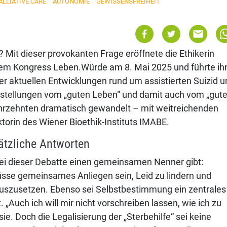
ALLIATIVE CARE
AUTONOMIE
GEWISSENSFREIHEIT
? Mit dieser provokanten Frage eröffnete die Ethikerin
em Kongress Leben.Würde am 8. Mai 2025 und führte ih
er aktuellen Entwicklungen rund um assistierten Suizid u
rstellungen vom „guten Leben“ und damit auch vom „gut
Jahrzehnten dramatisch gewandelt – mit weitreichenden
ktorin des Wiener Bioethik-Instituts IMABE.
tzliche Antworten
ei dieser Debatte einen gemeinsamen Nenner gibt:
üsse gemeinsames Anliegen sein, Leid zu lindern und
uszusetzen. Ebenso sei Selbstbestimmung ein zentrales
 „Auch ich will mir nicht vorschreiben lassen, wie ich zu
ie. Doch die Legalisierung der „Sterbehilfe“ sei keine