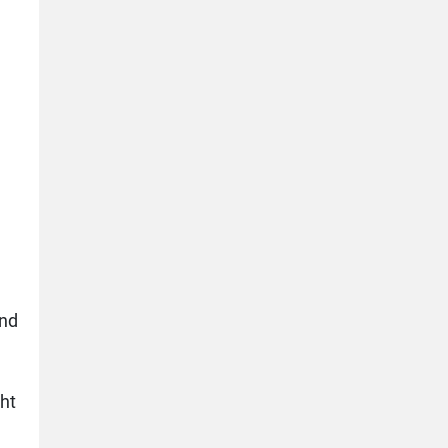
und
ht