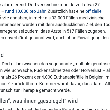
e alarmierend. Dort verzeichne man derzeit etwa 27
g –
rund 10.000 pro Jahr
. Zusätzlich hat eine
offizielle
rzte angaben, in mehr als 33.000 Fällen medizinische
terlassen wurden mit dem ausdrücklichen Ziel, den To
erregend sei zudem, dass Ärzte in 517 Fällen zugaben,
den unverblümt genannt wird, auch ohne Einwilligung des
rd
t: Dort gilt inzwischen das sogenannte „multiple geriatris
den wie Schwäche, Rückenschmerzen oder Hörverlust – al
Mehr als 26 Prozent der 4.000 Euthanasiefälle in Belgien im
gnose" zurückführen. Kummer warnt davor, dass damit Al
 Wunsch zur Therapie gemacht werde.
en“, was ihnen „gespiegelt“ wird
ch schilderte, ist die besondere Betroffenheit von alten