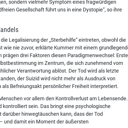
egen, sondern vielmehr Symptom eines fragwürdigen
freien Gesellschaft führt uns in eine Dystopie“, so ihre
Wandels
e Legalisierung der „Sterbehilfe“ eintreten, obwohl die
st wie nie zuvor, erklärte Kummer mit einem grundlegen
ch prägen drei Faktoren diesen Paradigmenwechsel: Erst
Selbstbestimmung im Zentrum, die sich zunehmend vom
cher Verantwortung ablöst. Der Tod wird als letzte
tanden, der Suizid wird nicht mehr als Ausdruck von
ls Befreiungsakt persönlicher Freiheit interpretiert.
 Menschen vor allem den Kontrollverlust am Lebensende.
 kontrolliert sein. Das bringt eine psychologische
cht darüber hinwegtäuschen kann, dass der Tod
 – und damit ein Moment der äußersten