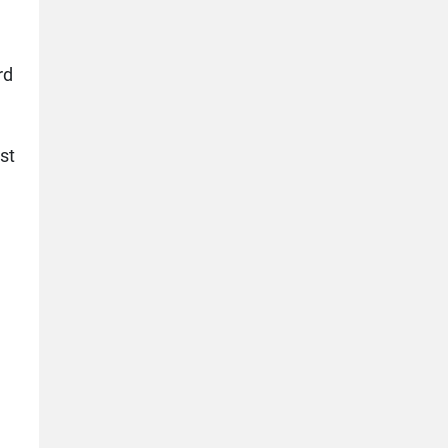
rd
n
st