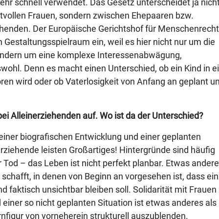
 sehr schnell verwendet. Das Gesetz unterscheidet ja nich
tvollen Frauen, sondern zwischen Ehepaaren bzw.
henden. Der Europäische Gerichtshof für Menschenrech
Gestaltungsspielraum ein, weil es hier nicht nur um die
ondern um eine komplexe Interessenabwägung,
swohl. Denn es macht einen Unterschied, ob ein Kind in e
en wird oder ob Vaterlosigkeit von Anfang an geplant u
ei Alleinerziehenden auf. Wo ist da der Unterschied?
iner biografischen Entwicklung und einer geplanten
nerziehende leisten Großartiges! Hintergründe sind häufig
 Tod – das Leben ist nicht perfekt planbar. Etwas ander
 schafft, in denen von Beginn an vorgesehen ist, dass ein
und faktisch unsichtbar bleiben soll. Solidarität mit Frauen
einer so nicht geplanten Situation ist etwas anderes als
nfigur von vorneherein strukturell auszublenden.