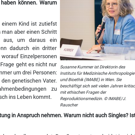
g haben können. Warum
einem Kind ist zutiefst
 man aber einen Schritt
h aus, um daraus ein
n dadurch ein dritter
, worauf Einzelpersonen
Frage geht es nicht nur
Susanne Kummer ist Direktorin des
immer um drei Personen:
Instituts für Medizinische Anthropologie
und Bioethik (IMABE) in Wien. Sie
 den genetischen Vater.
beschäftigt sich seit vielen Jahren kritis
ahmenbedingungen zu
mit ethischen Fragen der
nsch ins Leben kommt.
Reproduktionsmedizin. © IMABE/J.
Rauscher
htung in Anspruch nehmen. Warum nicht auch Singles? Is