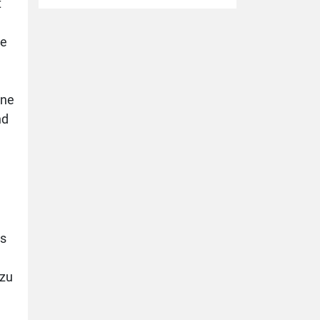
t
te
ine
nd
es
 zu