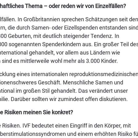
schaftliches Thema – oder reden wir von Einzelfällen?
lfällen. In Großbritannien sprechen Schätzungen seit de
n, die durch Samen- oder Eizellspenden entstanden sind
800 Geburten, mit deutlich steigender Tendenz. In
00 sogenannten Spenderkindern aus. Ein großer Teil de
ernational gehandelt, vor allem aus Ländern wie
sind es mittlerweile wohl mehr als 3.000 Kinder.
icklung eines internationalen reproduktionsmedizinische
millionenschweres Geschäft. Menschliche Samen und
ational im großen Stil gehandelt. Das verändert unser
lie. Darüber sollten wir zumindest offen diskutieren.
e Risiken meinen Sie konkret?
Risiken. IVF bedeutet einen Eingriff in den Körper, mit
Überstimulationssyndromen und einem erhöhten Risiko fü